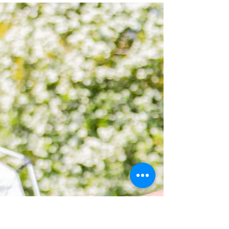
med din hund?
Hjärnan går på högvarv. Pulsen är hög. Du känner att
du inte riktigt kontrollerar din kropp. Allt handlar om
hur du använder den energin. Den går att omvandla
till något positivt . Från de negativa tankarna och
rädslorna, som ofta skapas av vårt undermedvetna,
till fokuserad energi.