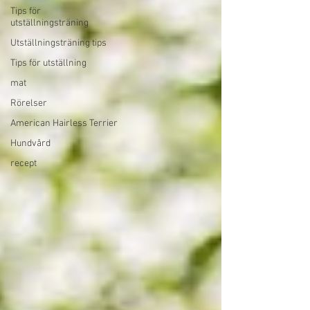
Tips för
utställningsträning
Utställningsträning tips
Tips för utställning
mat
Rörelser
American Hairless Terrier
Hundvård
recept