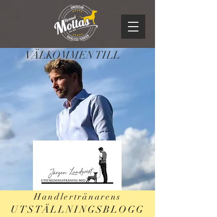
VÄLKOMMEN TILL
Handlertränarens
UTSTÄLLNINGSBLOGG