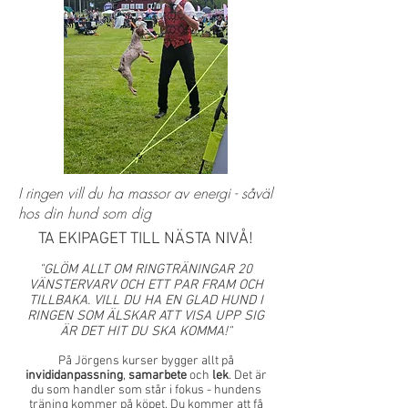
I ringen vill du ha massor av energi - såväl
hos din hund som dig
TA EKIPAGET TILL NÄSTA NIVÅ!
"GLÖM ALLT OM RINGTRÄNINGAR 20
VÄNSTERVARV OCH ETT PAR FRAM OCH
TILLBAKA. VILL DU HA EN GLAD HUND I
RINGEN SOM ÄLSKAR ATT VISA UPP SIG
ÄR DET HIT DU SKA KOMMA!"
På Jörgens kurser bygger allt på
invididanpassning
,
samarbete
och
lek
. Det är
du som handler som står i fokus - hundens
träning kommer på köpet. Du kommer att få