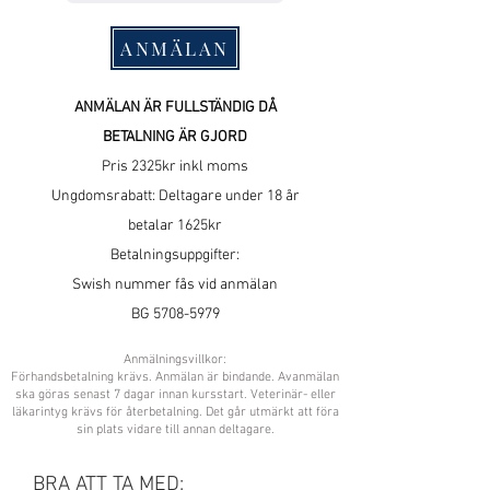
ANMÄLAN
ANMÄLAN ÄR FULLSTÄNDIG DÅ
BETALNING ÄR GJORD
Pris 2325kr inkl moms
Ungdomsrabatt: Deltagare under 18 år
betalar 1625kr
Betalningsuppgifter:
Swish nummer fås vid anmälan
BG
5708-5979
Anmälningsvillkor:
Förhandsbetalning krävs. Anmälan är bindande. Avanmälan
ska göras senast 7 dagar innan kursstart. Veterinär- eller
läkarintyg krävs för återbetalning. Det går utmärkt att föra
sin plats vidare till annan deltagare.
BRA ATT TA MED: