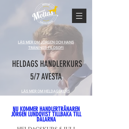
LÄS MER OM JÖRGEN OCH HANS
TRÄNINGS-FILOSOFI
HELDAGS HANDLERKURS
5/7 AVESTA
LÄS MER OM HELDAGSKURS
NU KOMMER HANDLERTRÄNAREN
JÖRGEN LUNDQVIST TILLBAKA TILL
DALARNA
HELDAGSKURS 5 JULI