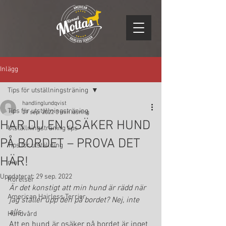
Inlägg
Tips för utställningsträning
handlinglundqvist
Tips för utställningsträning
29 sep. 2022
3 min läsning
HAR DU EN OSÄKER HUND
Utställningsträning tips
PÅ BORDET – PROVA DET
Tips för utställning
HÄR!
mat
Uppdaterat:
29 sep. 2022
Rörelser
Är det konstigt att min hund är rädd när 
American Hairless Terrier
jag ställer upp den på bordet? Nej, inte 
alls
Hundvård
Att en hund är osäker på bordet är inget 