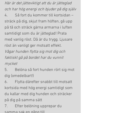
Här är det jätteviktigt att du är jätteglad 
och har hög energi och bjuder på dig själv
4.       Så fort du kommer till kortsidan – 
sträck på dig, skjut fram höften, gå upp 
på tå och sträck gärna armarna i luften 
samtidigt som du är jätteglad! Prata 
med vanlig röst. Då är du trygg. Ljusare 
röst än vanligt ger motsatt effekt.
Vågar hunden flytta sig mot dig och 
faktiskt gå på bordet har du vunnit 
mycket
5.       Belöna så fort hunden rört sig mot 
dig (omedelbart!)
6.       Flytta därefter snabbt till motsatt 
kortsida med hög energi samtidigt som 
du kallar med dig hunden och sträcker 
på dig på samma sätt
7.       Efter belöning upprepar du 
samma sak en gång till