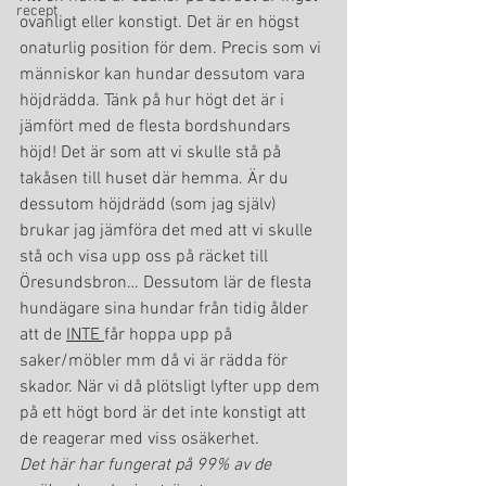
recept
ovanligt eller konstigt. Det är en högst 
onaturlig position för dem. Precis som vi 
människor kan hundar dessutom vara 
höjdrädda. Tänk på hur högt det är i 
jämfört med de flesta bordshundars 
höjd! Det är som att vi skulle stå på 
takåsen till huset där hemma. Är du 
dessutom höjdrädd (som jag själv) 
brukar jag jämföra det med att vi skulle 
stå och visa upp oss på räcket till 
Öresundsbron… Dessutom lär de flesta 
hundägare sina hundar från tidig ålder 
att de 
INTE 
får hoppa upp på 
saker/möbler mm då vi är rädda för 
skador. När vi då plötsligt lyfter upp dem 
på ett högt bord är det inte konstigt att 
de reagerar med viss osäkerhet.
Det här har fungerat på 99% av de 