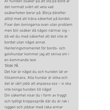
Är hunden osäker på att stå på bord är 
det normalt svårt att veta vad 
osäkerheten beror på. Börja därefter 
alltid med att träna säkerhet på bordet. 
Fixar den övningarna ovan utan problem 
men blir osäker då någon närmar sig – 
då vet du med säkerhet att det inte är 
bordet utan något annat. 
Hanteringsmomentet för bords- och 
golvhundar kommer jag att skriva om i 
en kommande text.
TÄNK PÅ
Det här är något du och hunden lär er 
tillsammans. Alla hundar är olika och 
det är vårt jobb att anpassa oss – vi ska 
inte tvinga hunden till något
Din säkerhet visar du i form av tryggt 
och tydligt kroppsspråk där du är rak i 
ryggen och jobbar med raka armar 